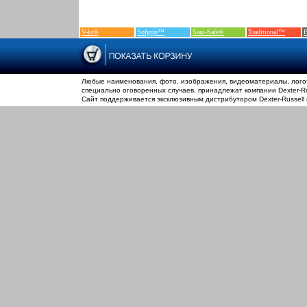
V-lo®
Sofgrip™
Sani-Safe®
Traditional™
B
Любые наименования, фото, изображения, видеоматериалы, логот
специально оговоренных случаев, принадлежат компании Dexter-Rus
Сайт поддерживается эксклюзивным дистрибутором Dexter-Russell 