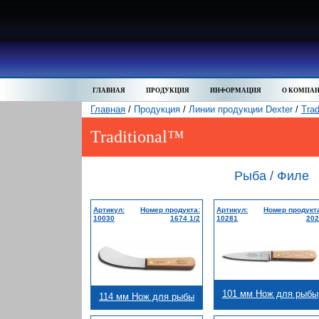
ГЛАВНАЯ
ПРОДУКЦИЯ
ИНФОРМАЦИЯ
О КОМПА
Главная
/
Продукция
/
Линии продукции Dexter
/
Trad
Traditional™
Рыба / Филе
Артикул:
Номер продукта:
Артикул:
Номер продукт
10030
1674 1/2
10281
202
101 мм Нож для рыбы
114 мм Нож для рыбы