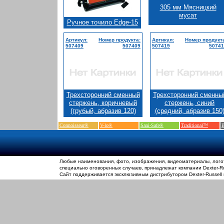
305 мм Мясницкий
мусат
Ручное точило Edge-15
Артикул:
Номер продукта:
Артикул:
Номер продукт
507409
507409
507419
50741
Трехсторонний сменный
Трехсторонний сменны
стержень, коричневый
стержень, синий
(грубый, абразив 120)
(средний, абразив 150
Connoisseur®
V-lo®
Sani-Safe®
Traditional™
B
Любые наименования, фото, изображения, видеоматериалы, логот
специально оговоренных случаев, принадлежат компании Dexter-Rus
Сайт поддерживается эксклюзивным дистрибутором Dexter-Russell 