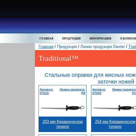
ГЛАВНАЯ
ПРОДУКЦИЯ
ИНФОРМАЦИЯ
О КОМПА
Главная
/
Продукция
/
Линии продукции Dexter
/
Trad
Traditional™
Стальные оправки для мясных ноже
заточки ножей
Артикул:
Номер продукта:
Артикул:
Номер продукт
07010
P8
07020
P1
203 мм Керамическое
254 мм Керамическое
точило
точило