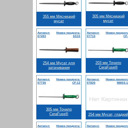
305 мм Мясницкий
355 мм Мясницкий
мусат
мусат
Артикул:
Номер продукта:
Артикул:
Номер продукт
07493
SS10
07710
CF
203 мм Точило
254 мм Мусат для
CeraFuse®
затачивания
Артикул:
Номер продукта:
Артикул:
Номер продукт
07730
CF-12
07820
NWSS-1
305 мм Точило
CeraFuse®
254 мм Мусат, гладки
Артикул:
Номер продукта:
Артикул:
Номер продукт