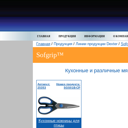
ГЛАВНАЯ
ПРОДУКЦИЯ
ИНФОРМАЦИЯ
О КОМПА
Главная
/
Продукция
/
Линии продукции Dexter
/
Sof
Sofgrip™
Кухонные и различные м
Артикул:
Номер продукта:
25353
SGS01B-CP
Кухонные ножницы для
птицы