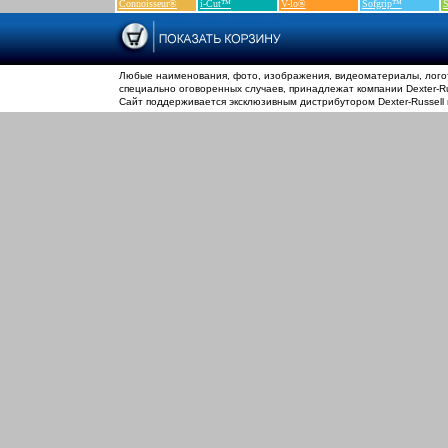
Connoisseur®
i-Cut™
V-lo®
Sofgrip™
S
Любые наименования, фото, изображения, видеоматериалы, логот
специально оговоренных случаев, принадлежат компании Dexter-Rus
Сайт поддерживается эксклюзивным дистрибутором Dexter-Russell 