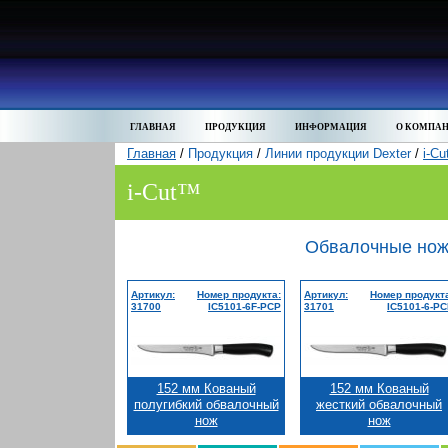
ГЛАВНАЯ
ПРОДУКЦИЯ
ИНФОРМАЦИЯ
О КОМПА
Главная
/
Продукция
/
Линии продукции Dexter
/
i-C
i-Cut™
Обвалочные но
Артикул:
Номер продукта:
Артикул:
Номер продукт
31700
IC5101-6F-PCP
31701
IC5101-6-P
152 мм Кованый
152 мм Кованый
полугибкий обвалочный
жесткий обвалочный
нож
нож